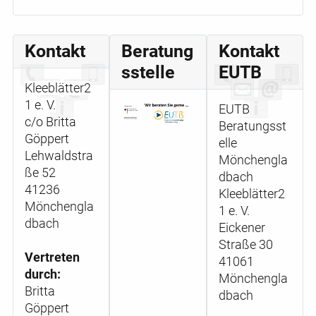
Kontakt
Beratung
Kontakt
sstelle
EUTB
Kleeblätter2
1 e. V.
EUTB
c/o Britta
Beratungsst
Göppert
elle
Lehwaldstra
Mönchengla
ße 52
dbach
41236
Kleeblätter2
Mönchengla
1 e. V.
dbach
Eickener
Straße 30
Vertreten
41061
durch:
Mönchengla
Britta
dbach
Göppert