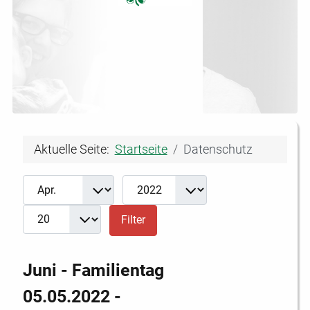
Aktuelle Seite:
Startseite
Datenschutz
Filter
Monat
Jahr
Anzeige #
Filter
Juni - Familientag
05.05.2022 -