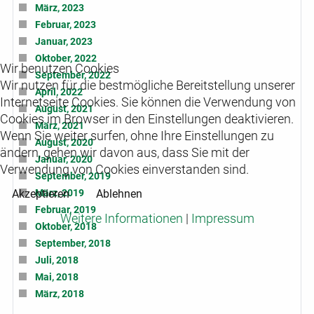
März, 2023
Februar, 2023
Januar, 2023
Oktober, 2022
Wir benutzen Cookies
September, 2022
Wir nutzen für die bestmögliche Bereitstellung unserer
April, 2022
Internetseite Cookies. Sie können die Verwendung von
August, 2021
Cookies im Browser in den Einstellungen deaktivieren.
März, 2021
Wenn Sie weiter surfen, ohne Ihre Einstellungen zu
August, 2020
ändern, gehen wir davon aus, dass Sie mit der
Januar, 2020
Verwendung von Cookies einverstanden sind.
September, 2019
Akzeptieren
Ablehnen
März, 2019
Februar, 2019
Weitere Informationen
|
Impressum
Oktober, 2018
September, 2018
Juli, 2018
Mai, 2018
März, 2018