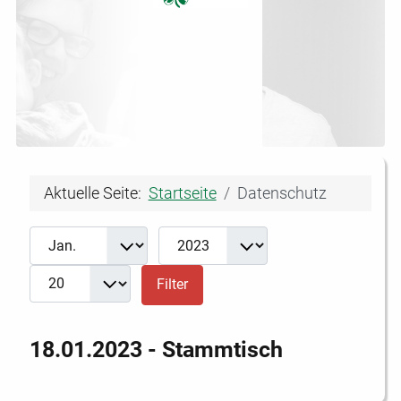
Aktuelle Seite:
Startseite
Datenschutz
Filter
Monat
Jahr
Anzeige #
Filter
18.01.2023 - Stammtisch