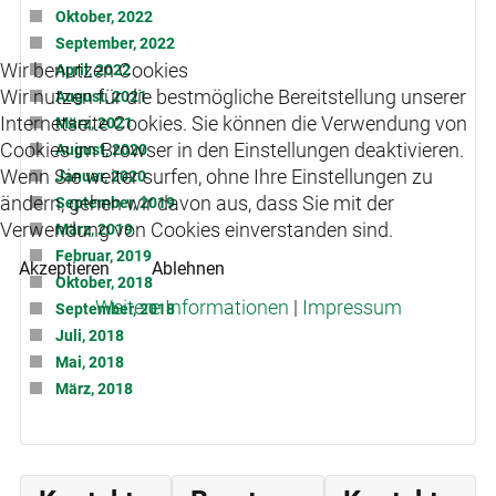
Oktober, 2022
September, 2022
Wir benutzen Cookies
April, 2022
Wir nutzen für die bestmögliche Bereitstellung unserer
August, 2021
Internetseite Cookies. Sie können die Verwendung von
März, 2021
Cookies im Browser in den Einstellungen deaktivieren.
August, 2020
Wenn Sie weiter surfen, ohne Ihre Einstellungen zu
Januar, 2020
ändern, gehen wir davon aus, dass Sie mit der
September, 2019
Verwendung von Cookies einverstanden sind.
März, 2019
Februar, 2019
Akzeptieren
Ablehnen
Oktober, 2018
Weitere Informationen
|
Impressum
September, 2018
Juli, 2018
Mai, 2018
März, 2018