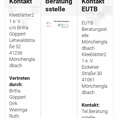
Kontakt
Beratung
Kontakt
sstelle
EUTB
Kleeblätter2
1 e. V.
EUTB
c/o Britta
Beratungsst
Göppert
elle
Lehwaldstra
Mönchengla
ße 52
dbach
41236
Kleeblätter2
Mönchengla
1 e. V.
dbach
Eickener
Straße 30
Vertreten
41061
durch:
Mönchengla
Britta
dbach
Göppert
Dirk
Kontakt:
Wieringa
Tel.Beratung
Ruth
sstelle: