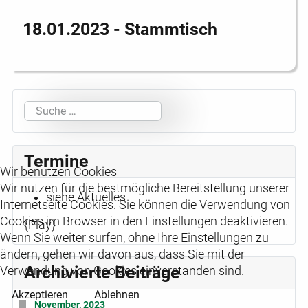
18.01.2023 - Stammtisch
Suchen
Termine
Wir benutzen Cookies
Wir nutzen für die bestmögliche Bereitstellung unserer
siehe Aktuelles
Internetseite Cookies. Sie können die Verwendung von
Cookies im Browser in den Einstellungen deaktivieren.
{Play}
Wenn Sie weiter surfen, ohne Ihre Einstellungen zu
ändern, gehen wir davon aus, dass Sie mit der
Archivierte Beiträge
Verwendung von Cookies einverstanden sind.
Akzeptieren
Ablehnen
November, 2023