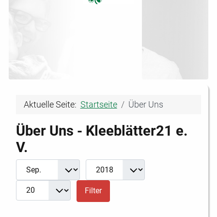
Aktuelle Seite:
Startseite
Über Uns
Über Uns - Kleeblätter21 e.
V.
Filter
Monat
Jahr
Anzeige #
Filter