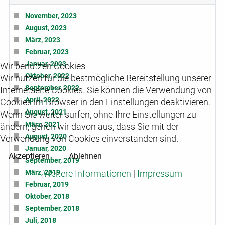
November, 2023
August, 2023
März, 2023
Februar, 2023
Januar, 2023
Wir benutzen Cookies
Oktober, 2022
Wir nutzen für die bestmögliche Bereitstellung unserer
September, 2022
Internetseite Cookies. Sie können die Verwendung von
April, 2022
Cookies im Browser in den Einstellungen deaktivieren.
August, 2021
Wenn Sie weiter surfen, ohne Ihre Einstellungen zu
März, 2021
ändern, gehen wir davon aus, dass Sie mit der
August, 2020
Verwendung von Cookies einverstanden sind.
Januar, 2020
Akzeptieren
Ablehnen
September, 2019
März, 2019
Weitere Informationen
|
Impressum
Februar, 2019
Oktober, 2018
September, 2018
Juli, 2018