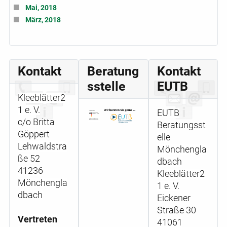
Mai, 2018
März, 2018
Kontakt
Beratung
Kontakt
sstelle
EUTB
Kleeblätter2
1 e. V.
EUTB
c/o Britta
Beratungsst
Göppert
elle
Lehwaldstra
Mönchengla
ße 52
dbach
41236
Kleeblätter2
Mönchengla
1 e. V.
dbach
Eickener
Straße 30
Vertreten
41061